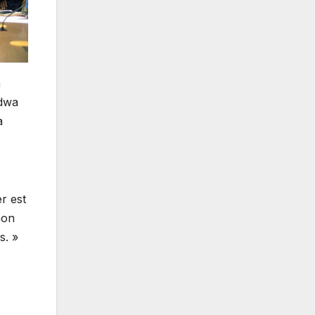
n
ndwa
à
r est
non
s. »