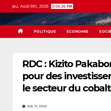
Skip
jeu. Août 6th, 2026
2:05:27 PM
to
content
POLITIQUE
ECONOMIE
SOCI
RDC : Kizito Pakab
pour des investiss
le secteur du cobalt
JUIL 17, 2024