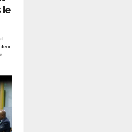
 le
il
cteur
ne