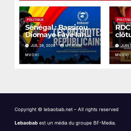
POLITIQUE
POLITIQ
Sénégal : Bassirou
RDC 
Diomaye Faye lance
clôt
son parti « KIIRAAY
aprè
JUIL 26, 2026
MYRIAM
JUIN 
» et officialise sa
la lo
rupture avec le
réf
MVOVI
MVOVI
PASTEF
Copyright © lebaobab.net – All rights reserved
Lebaobab
est un média du groupe BF-Media.