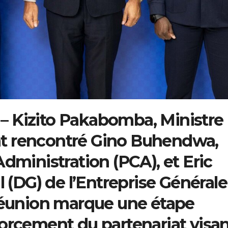
4 – Kizito Pakabomba, Ministre
t rencontré Gino Buhendwa,
dministration (PCA), et Eric
l (DG) de l’Entreprise Générale
 réunion marque une étape
orcement du partenariat visa