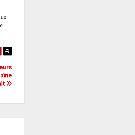
eux
de
leurs
haîne
alt