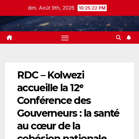
Skip
dim. Août 9th, 2026
10:25:23 PM
to
content
RDC – Kolwezi
accueille la 12ᵉ
Conférence des
Gouverneurs : la santé
au cœur de la
cohésion nationale