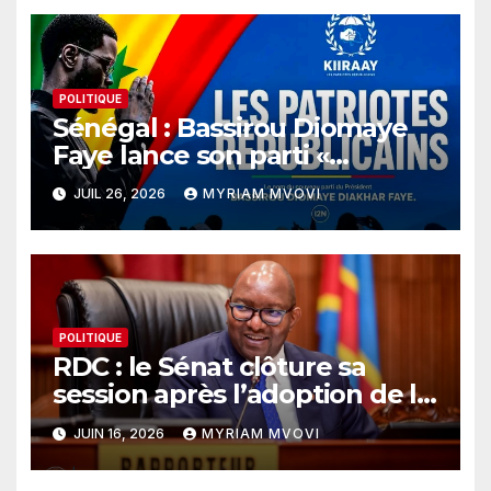
POLITIQUE
Sénégal : Bassirou Diomaye
Faye lance son parti «
KIIRAAY » et officialise sa
JUIL 26, 2026
MYRIAM MVOVI
rupture avec le PASTEF
POLITIQUE
RDC : le Sénat clôture sa
session après l’adoption de la
loi sur le référendum
JUIN 16, 2026
MYRIAM MVOVI