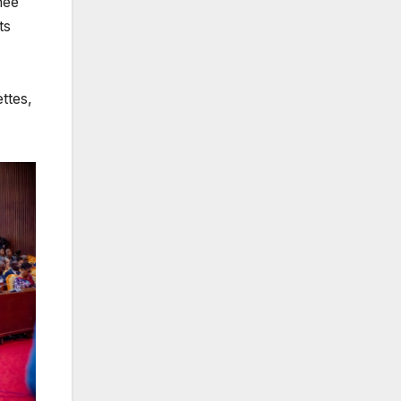
née
ts
ttes,