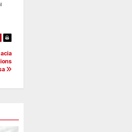
l
cacia
tions
asa