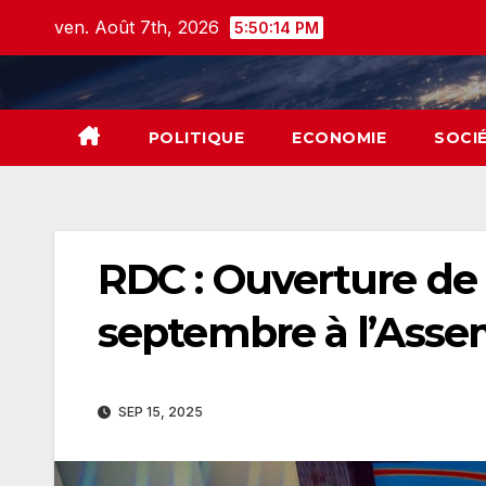
Skip
ven. Août 7th, 2026
5:50:15 PM
to
content
POLITIQUE
ECONOMIE
SOCI
RDC : Ouverture de 
septembre à l’Asse
SEP 15, 2025