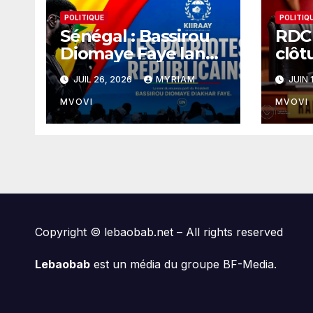
POLITIQUE
POLITIQ
Sénégal : Bassirou
RDC 
Diomaye Faye lance
clôt
son parti « KIIRAAY
aprè
JUIL 26, 2026
MYRIAM
JUIN 
» et officialise sa
la lo
rupture avec le
réf
MVOVI
MVOVI
PASTEF
Copyright © lebaobab.net – All rights reserved
Lebaobab
est un média du groupe BF-Media.