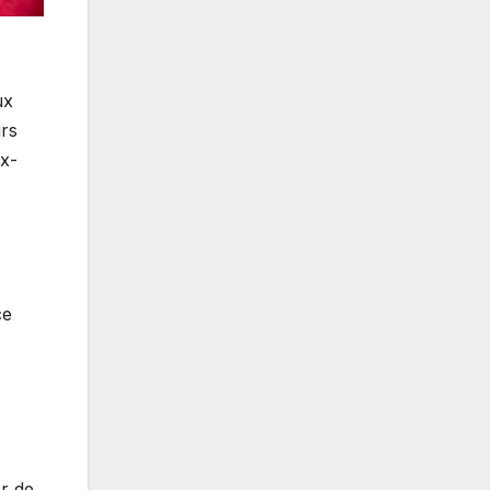
ux
urs
ix-
ce
r de