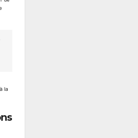
e
à la
ons