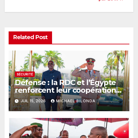
Related Post
SÉCURITÉ
Défense : la RDC et l’Égypte
renforcent leur coopération
pour moderniser les FARDC
JUIL 15, 2026
MICHAEL BILONDA