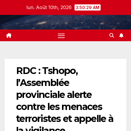
Skip
lun. Août 10th, 2026
3:50:29 AM
to
content
RDC : Tshopo,
l’Assemblée
provinciale alerte
contre les menaces
terroristes et appelle à
la vigilance