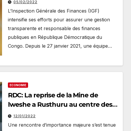
05/02/2022
L’Inspection Générale des Finances (IGF)
intensifie ses efforts pour assurer une gestion
transparente et responsable des finances
publiques en République Démocratique du
Congo. Depuis le 27 janvier 2021, une équipe…
ECONOMIE
RDC: La reprise de la Mine de
lweshe a Rusthuru au centre des
échanges entre la Ministre des
12/01/2022
Mines et la délégation de la société
Une rencontre d’importance majeure s’est tenue