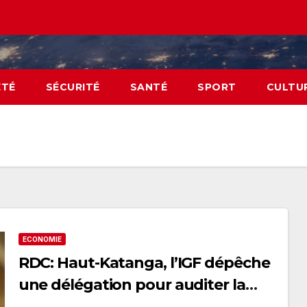
ÉTÉ
SÉCURITÉ
SANTÉ
SPORT
CULTU
ECONOMIE
RDC: Haut-Katanga, l’IGF dépêche
une délégation pour auditer la
gestion financière de Kyabula