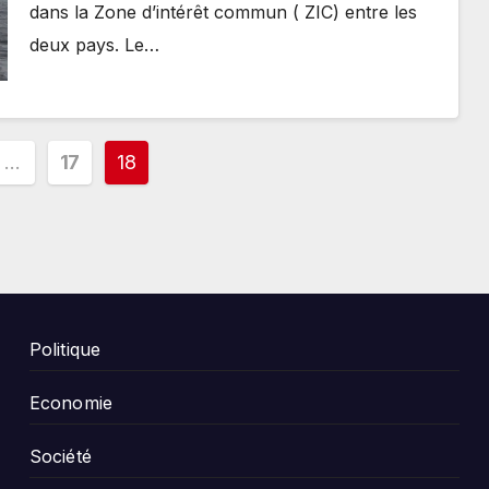
dans la Zone d’intérêt commun ( ZIC) entre les
deux pays. Le…
ion
…
17
18
tions
Politique
Economie
Société