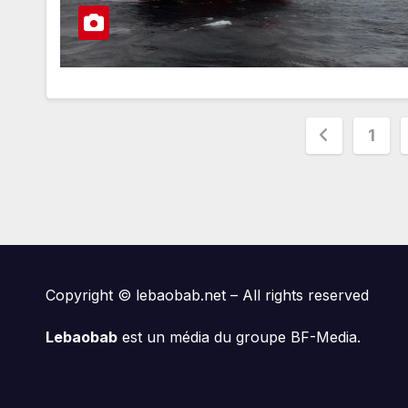
Paginat
1
des
publica
Copyright © lebaobab.net – All rights reserved
Lebaobab
est un média du groupe BF-Media.