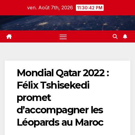
Skip
ven. Août 7th, 2026
11:30:42 PM
to
content
Mondial Qatar 2022 :
Félix Tshisekedi
promet
d’accompagner les
Léopards au Maroc