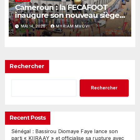
Cameroun : la FECAFOOT
inaugure son nouveau siège,
Samuel Eto’o signe un
MAI 14, 2026
MYRIAM MVOVI
tournant institutionnel pour
le football camerounais
Rechercher
Rechercher
Recent Posts
Sénégal : Bassirou Diomaye Faye lance son
parti « KIIRAAY » et officialise sa rupture avec