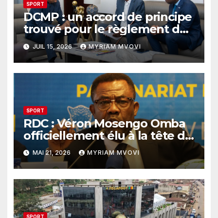
SPORT
DCMP : un accord de principe
trouvé pour le règlement des
créances du club
JUIL 15, 2026
MYRIAM MVOVI
SPORT
RDC : Véron Mosengo Omba
officiellement élu à la tête de
la FECOFA pour quatre ans
MAI 21, 2026
MYRIAM MVOVI
SPORT