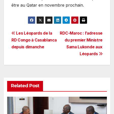
être au Qatar en novembre prochain.
Navigation
Les Léopards de la
RDC-Maroc : l’adresse
RD Congo à Casablanca
du premier Ministre
de
depuis dimanche
Sama Lukonde aux
l’article
Léopards
Related Post