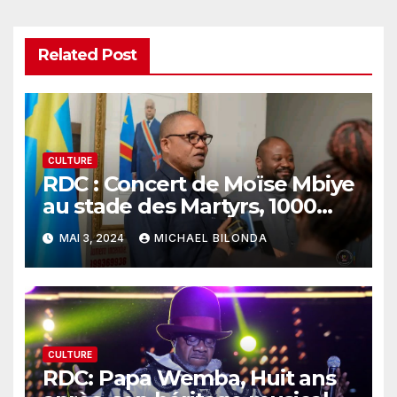
Related Post
CULTURE
RDC : Concert de Moïse Mbiye
au stade des Martyrs, 1000
policiers mobilisés pour la
MAI 3, 2024
MICHAEL BILONDA
sécurité
CULTURE
RDC: Papa Wemba, Huit ans