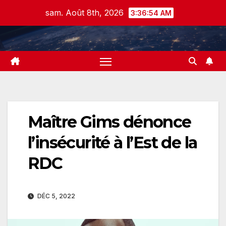
Skip
sam. Août 8th, 2026
3:36:54 AM
to
content
Maître Gims dénonce
l’insécurité à l’Est de la
RDC
DÉC 5, 2022