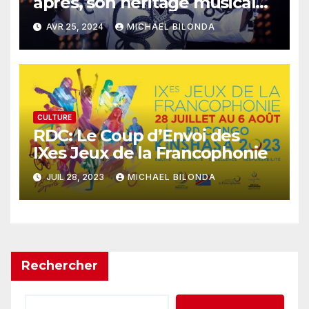
après, son héritage musical
et stylistique continue de
AVR 25, 2024
MICHAEL BILONDA
rayonner
CULTURE
RDC: Le Coup d’Envoi des
IXes Jeux de la Francophonie
JUIL 28, 2023
MICHAEL BILONDA
Rechercher