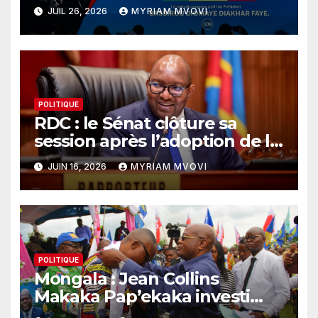
KIIRAAY » et officialise sa
JUIL 26, 2026
MYRIAM MVOVI
rupture avec le PASTEF
POLITIQUE
RDC : le Sénat clôture sa
session après l’adoption de la
loi sur le référendum
JUIN 16, 2026
MYRIAM MVOVI
POLITIQUE
Mongala : Jean Collins
Makaka Pap’ekaka investi
président du Conseil