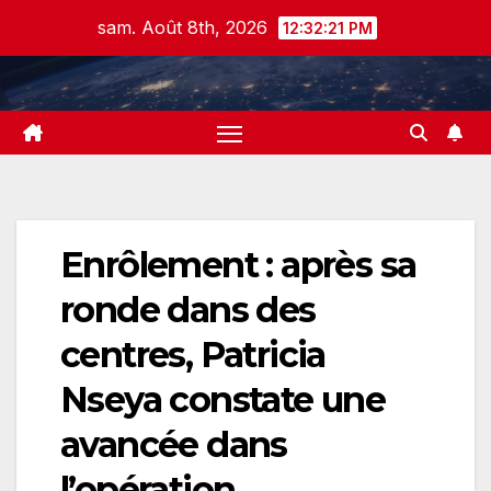
Skip
sam. Août 8th, 2026
12:32:21 PM
to
content
Enrôlement : après sa
ronde dans des
centres, Patricia
Nseya constate une
avancée dans
l’opération