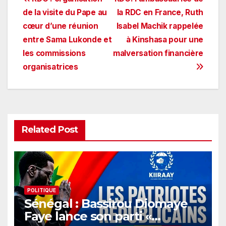
Navigation
de la visite du Pape au
la RDC en France, Ruth
de
cœur d’une réunion
Isabel Machik rappelée
l’article
entre Sama Lukonde et
à Kinshasa pour une
les commissions
malversation financière
organisatrices
Related Post
POLITIQUE
Sénégal : Bassirou Diomaye
Faye lance son parti «