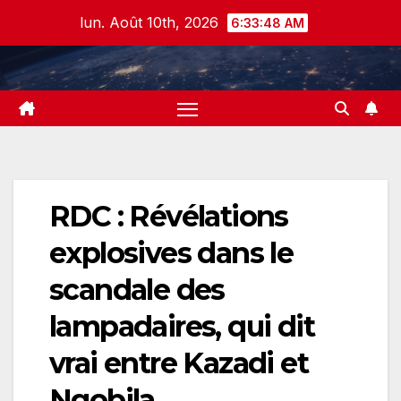
Skip
lun. Août 10th, 2026
6:33:48 AM
to
content
RDC : Révélations
explosives dans le
scandale des
lampadaires, qui dit
vrai entre Kazadi et
Ngobila