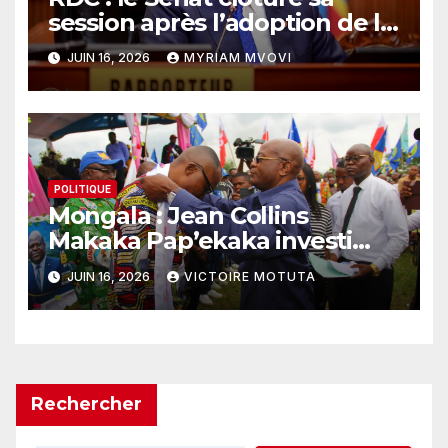
session après l’adoption de la
loi sur le référendum
JUIN 16, 2026
MYRIAM MVOVI
POLITIQUE
Mongala : Jean Collins
Makaka Pap’ekaka investi
président du Conseil
JUIN 16, 2026
VICTOIRE MOTUTA
provincial de l’Union sacrée
Rechercher