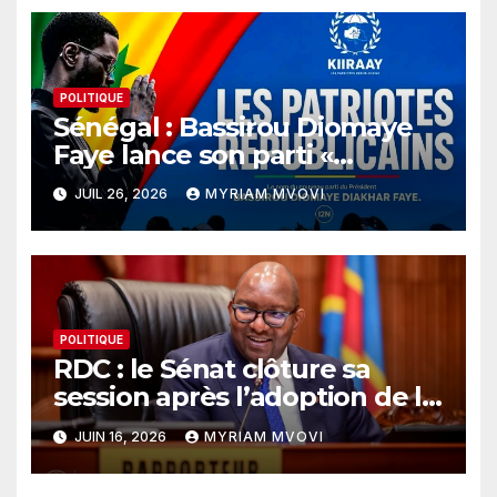
POLITIQUE
Sénégal : Bassirou Diomaye
Faye lance son parti «
KIIRAAY » et officialise sa
JUIL 26, 2026
MYRIAM MVOVI
rupture avec le PASTEF
POLITIQUE
RDC : le Sénat clôture sa
session après l’adoption de la
loi sur le référendum
JUIN 16, 2026
MYRIAM MVOVI