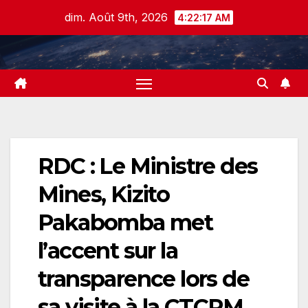
Skip
dim. Août 9th, 2026
4:22:18 AM
to
content
RDC : Le Ministre des
Mines, Kizito
Pakabomba met
l’accent sur la
transparence lors de
sa visite à la CTCPM