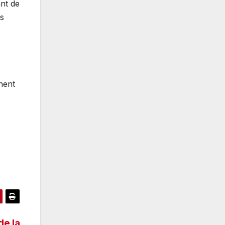
ant de
ys
nent
de la