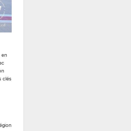
i en
ec
on
s clés
région