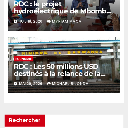
RDC : le projet
hydroélectrique de Mbombo
franchit une étape décisive
JUIL 18, 2026
MYRIAM MVOVI
pour électrifier le Kasaï-
Central
ECONOMIE
RDC : Les 50 millions USD
destinés à la relance de la
MIBA conditionnés à un audit
MAI 29, 2026
MICHAEL BILONDA
préalable
Rechercher