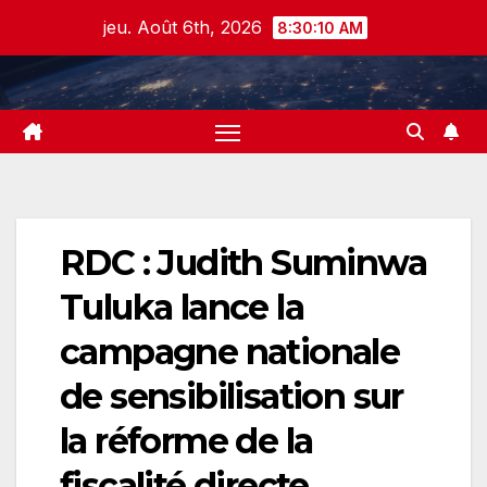
Skip
jeu. Août 6th, 2026
8:30:10 AM
to
content
RDC : Judith Suminwa
Tuluka lance la
campagne nationale
de sensibilisation sur
la réforme de la
fiscalité directe