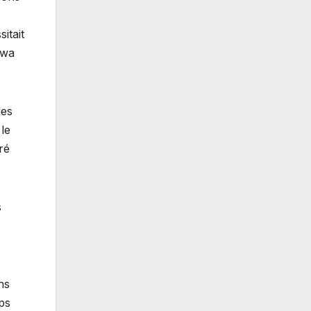
itait
nwa
des
 le
ré
s
ns
ps