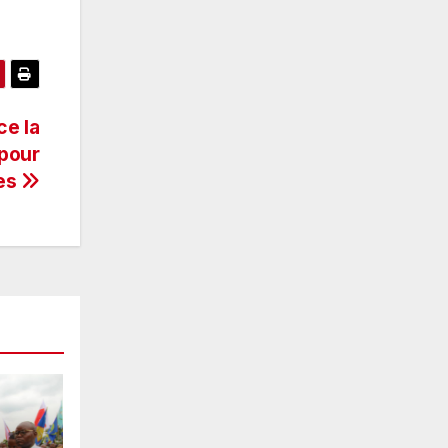
ce la
 pour
ces