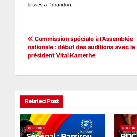
laissés à l’abandon.
Navigation
Commission spéciale à l’Assemblée
nationale : début des auditions avec le
de
président Vital Kamerhe
l’article
Related Post
POLITIQUE
POLITIQ
Sénégal : Bassirou
RDC 