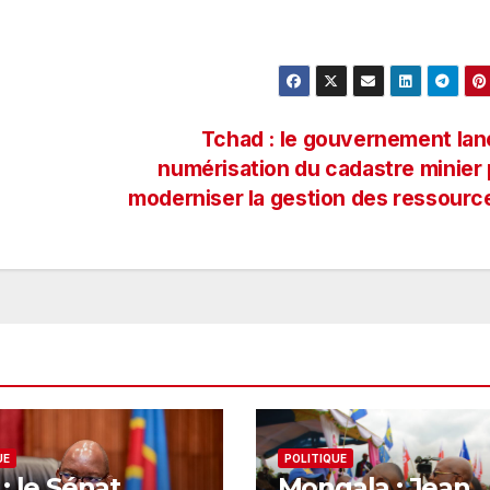
Tchad : le gouvernement lan
numérisation du cadastre minier
moderniser la gestion des ressour
UE
POLITIQUE
: le Sénat
Mongala : Jean