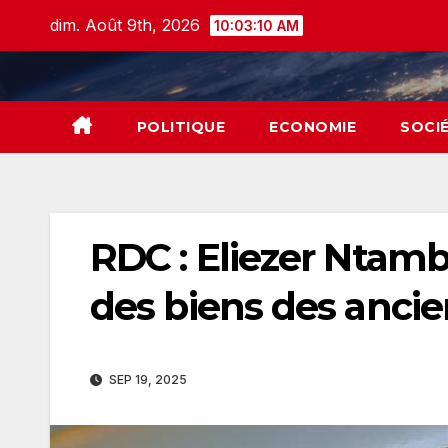
Skip
dim. Août 9th, 2026
10:03:11 AM
to
content
POLITIQUE
ECONOMIE
SOCI
RDC : Eliezer Ntambw
des biens des anci
SEP 19, 2025