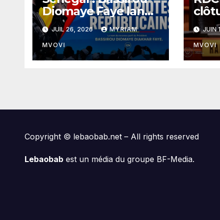
Diomaye Faye lance
clôt
son parti « KIIRAAY
aprè
JUIL 26, 2026
MYRIAM
JUIN 
» et officialise sa
la lo
rupture avec le
réf
MVOVI
MVOVI
PASTEF
Copyright © lebaobab.net – All rights reserved
Lebaobab
est un média du groupe BF-Media.