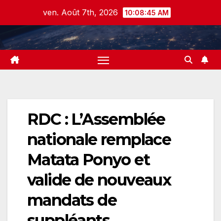
Skip
ven. Août 7th, 2026
10:08:46 AM
to
content
RDC : L’Assemblée
nationale remplace
Matata Ponyo et
valide de nouveaux
mandats de
suppléants