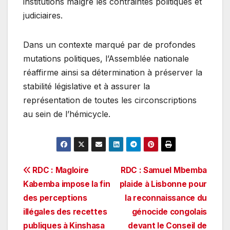
institutions malgré les contraintes politiques et
judiciaires.
Dans un contexte marqué par de profondes
mutations politiques, l’Assemblée nationale
réaffirme ainsi sa détermination à préserver la
stabilité législative et à assurer la
représentation de toutes les circonscriptions
au sein de l’hémicycle.
Navigation
RDC : Magloire
RDC : Samuel Mbemba
Kabemba impose la fin
plaide à Lisbonne pour
de
des perceptions
la reconnaissance du
l’article
illégales des recettes
génocide congolais
publiques à Kinshasa
devant le Conseil de