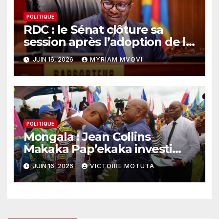
POLITIQUE
RDC : le Sénat clôture sa
session après l’adoption de la
loi sur le référendum
JUIN 16, 2026
MYRIAM MVOVI
POLITIQUE
Mongala : Jean Collins
Makaka Pap’ekaka investi
président du Conseil
JUIN 16, 2026
VICTOIRE MOTUTA
provincial de l’Union sacrée