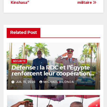
l’article
Kinshasa”
militaire
Related Post
SÉCURITÉ
Défense : la RDC et l’Égypte
renforcent leur coopération
pour moderniser les FARDC
JUIL 15, 2026
MICHAEL BILONDA