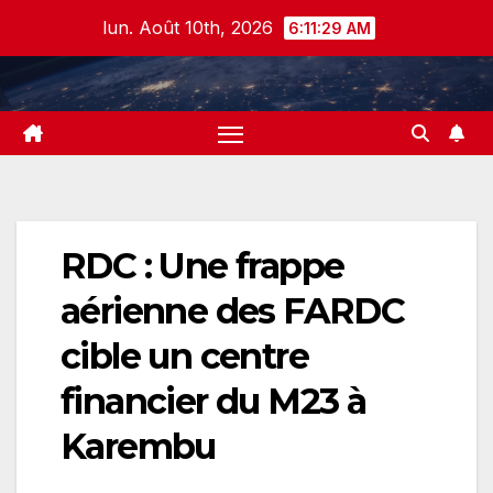
Skip
lun. Août 10th, 2026
6:11:29 AM
to
content
RDC : Une frappe
aérienne des FARDC
cible un centre
financier du M23 à
Karembu