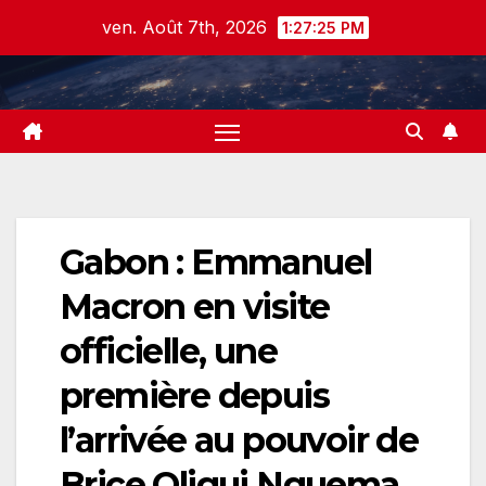
Skip
ven. Août 7th, 2026
1:27:25 PM
to
content
Gabon : Emmanuel
Macron en visite
officielle, une
première depuis
l’arrivée au pouvoir de
Brice Oligui Nguema