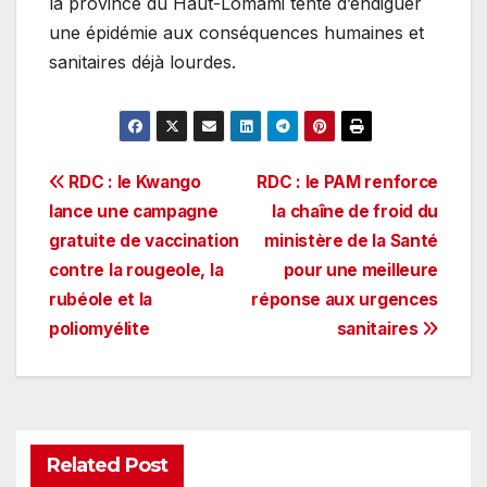
la province du Haut-Lomami tente d’endiguer
une épidémie aux conséquences humaines et
sanitaires déjà lourdes.
Navigation
RDC : le Kwango
RDC : le PAM renforce
lance une campagne
la chaîne de froid du
de
gratuite de vaccination
ministère de la Santé
l’article
contre la rougeole, la
pour une meilleure
rubéole et la
réponse aux urgences
poliomyélite
sanitaires
Related Post