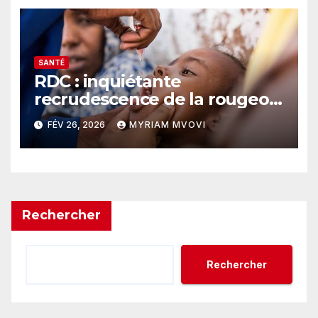
SANTÉ
RDC : inquiétante
recrudescence de la rougeole
au Kasaï-Oriental avec 338
FÉV 26, 2026
MYRIAM MVOVI
nouveaux cas signalés
Rechercher
Rechercher