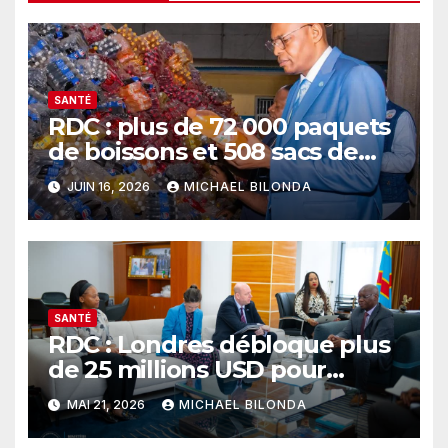
SANTÉ
RDC : plus de 72 000 paquets
de boissons et 508 sacs de
farine impropres à la
JUIN 16, 2026
MICHAEL BILONDA
consommation saisis à
Kisangani
SANTÉ
RDC : Londres débloque plus
de 25 millions USD pour
soutenir la riposte contre
MAI 21, 2026
MICHAEL BILONDA
Ebola dans l’Est