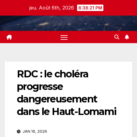
Skip
jeu. Août 6th, 2026
8:38:21 PM
to
content
RDC : le choléra
progresse
dangereusement
dans le Haut-Lomami
JAN 16, 2026