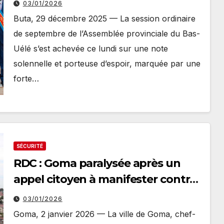
03/01/2026
institutionnelle assumée
Buta, 29 décembre 2025 — La session ordinaire
de septembre de l’Assemblée provinciale du Bas-
Uélé s’est achevée ce lundi sur une note
solennelle et porteuse d’espoir, marquée par une
forte…
SÉCURITÉ
RDC : Goma paralysée après un
appel citoyen à manifester contre
la présence du M23
03/01/2026
Goma, 2 janvier 2026 — La ville de Goma, chef-