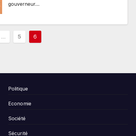
gouverneur…
ion
…
5
6
tions
Politique
Economie
Société
Sécurité