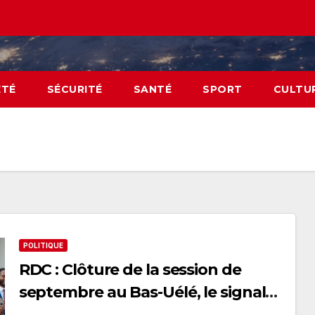
ÉTÉ
SÉCURITÉ
SANTÉ
SPORT
CULTU
POLITIQUE
RDC : Clôture de la session de
septembre au Bas-Uélé, le signal
fort d’une cohésion