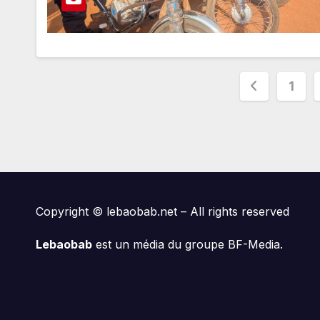
Paginat
1
des
publica
Copyright © lebaobab.net – All rights reserved
Lebaobab
est un média du groupe BF-Media.