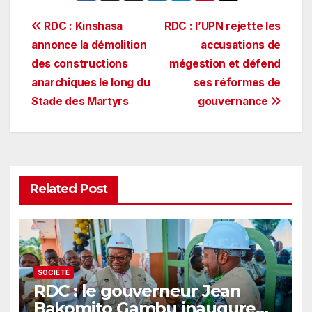
Navigation
RDC : Kinshasa
RDC : l’UPN rejette les
annonce la démolition
accusations de
de
des constructions
mégestion et défend
l’article
anarchiques le long du
ses réformes de
Stade des Martyrs
gouvernance
Related Post
SOCIÉTÉ
RDC : le gouverneur Jean
Bakomito Gambu inaugure