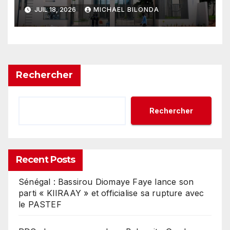
infrastructures universitaires
JUIL 18, 2026
MICHAEL BILONDA
est lancée – UOM
Rechercher
Rechercher
Recent Posts
Sénégal : Bassirou Diomaye Faye lance son
parti « KIIRAAY » et officialise sa rupture avec
le PASTEF