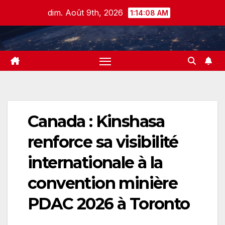
Skip
dim. Août 9th, 2026
1:14:09 AM
to
content
Canada : Kinshasa
renforce sa visibilité
internationale à la
convention minière
PDAC 2026 à Toronto