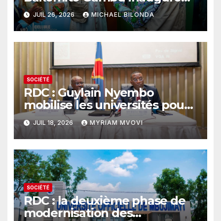
l’Hôpital Saint Luc de Dungu
JUIL 26, 2026
MICHAEL BILONDA
et renforce son
fonctionnement
SOCIÉTÉ
RDC : Guylain Nyembo
mobilise les universités pour
faire du RGPH-2 un levier de
JUIL 18, 2026
MYRIAM MVOVI
développement
SOCIÉTÉ
RDC : la deuxième phase de
modernisation des