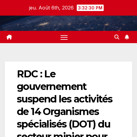
Skip
jeu. Août 6th, 2026
3:32:30 PM
to
content
RDC : Le
gouvernement
suspend les activités
de 14 Organismes
spécialisés (DOT) du
secteur minier pour