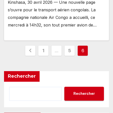
Kinshasa, 30 avril 2026 — Une nouvelle page
s’ouvre pour le transport aérien congolais. La
compagnie nationale Air Congo a accueilli, ce
mercredi à 14h32, son tout premier avion de…
Pagination
1
…
5
6
des
publications
Rechercher
Rechercher