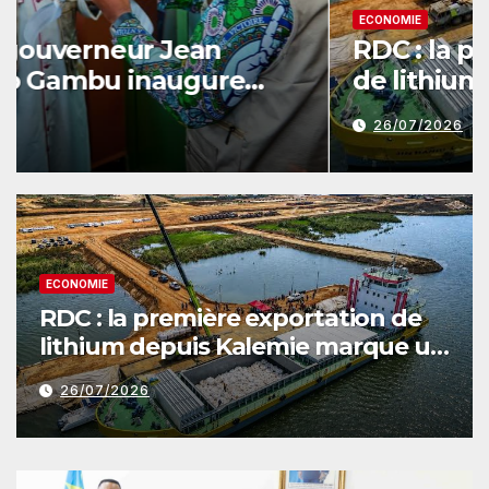
ECONOMIE
RDC : la première exportation
de lithium depuis Kalemie
marque un tournant pour la
26/07/2026
filière minière
ECONOMIE
RDC : la première exportation de
lithium depuis Kalemie marque un
tournant pour la filière minière
26/07/2026