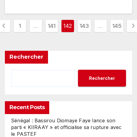
Pagination
1
…
141
142
143
…
145
des
publications
Rechercher
Rechercher
Recent Posts
Sénégal : Bassirou Diomaye Faye lance son
parti « KIIRAAY » et officialise sa rupture avec
le PASTEF