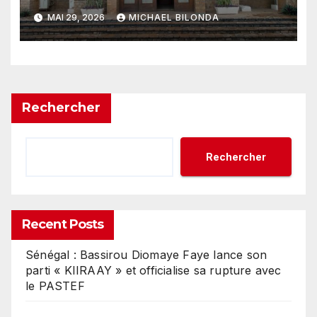
MIBA conditionnés à un audit
MAI 29, 2026
MICHAEL BILONDA
préalable
Rechercher
Rechercher
Recent Posts
Sénégal : Bassirou Diomaye Faye lance son
parti « KIIRAAY » et officialise sa rupture avec
le PASTEF