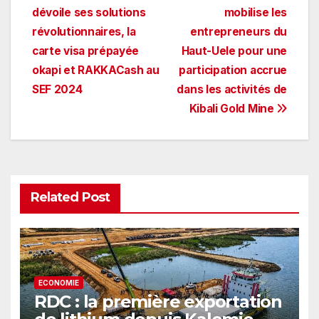
dévoile ses solutions
mobilise les
de
révolutionnaires, la
entrepreneurs du
l’article
carte visa prépayée
Haut-Uele pour une
okapi et RAKKACash au
participation accrue
SEF 2024
dans les activités de
Kibali Gold Mine
Related Post
ECONOMIE
RDC : la première exportation