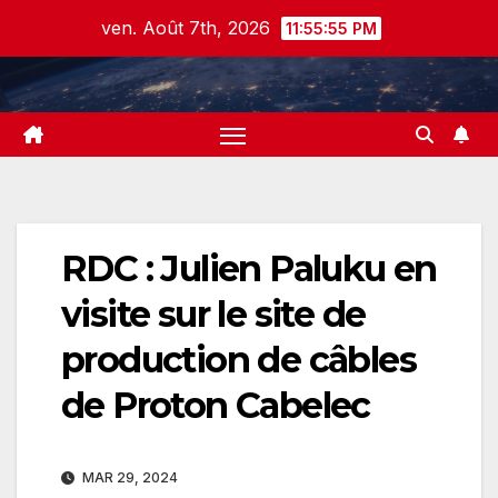
Skip
ven. Août 7th, 2026
11:55:56 PM
to
content
RDC : Julien Paluku en
visite sur le site de
production de câbles
de Proton Cabelec
MAR 29, 2024