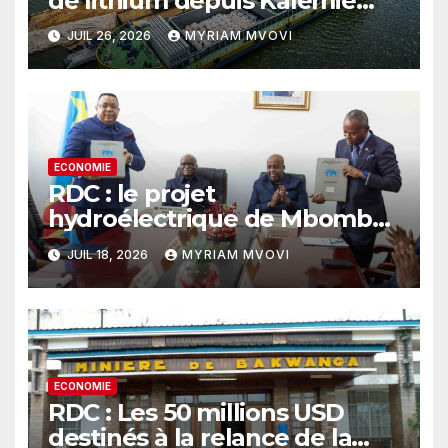
de lithium depuis Kalemie
marque un tournant pour la
JUIL 26, 2026
MYRIAM MVOVI
filière minière
ECONOMIE
RDC : le projet
hydroélectrique de Mbombo
franchit une étape décisive
JUIL 18, 2026
MYRIAM MVOVI
pour électrifier le Kasaï-
Central
ECONOMIE
RDC : Les 50 millions USD
destinés à la relance de la