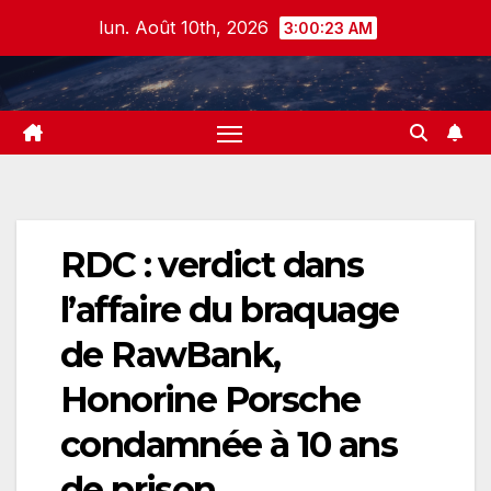
Skip
lun. Août 10th, 2026
3:00:24 AM
to
content
RDC : verdict dans
l’affaire du braquage
de RawBank,
Honorine Porsche
condamnée à 10 ans
de prison