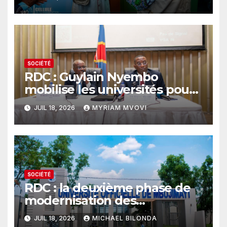
et renforce son
fonctionnement
SOCIÉTÉ
RDC : Guylain Nyembo
mobilise les universités pour
faire du RGPH-2 un levier de
JUIL 18, 2026
MYRIAM MVOVI
développement
SOCIÉTÉ
RDC : la deuxième phase de
modernisation des
infrastructures universitaires
JUIL 18, 2026
MICHAEL BILONDA
est lancée – UOM