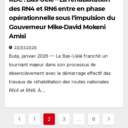
des RN4 et RN6 entre en phase
opérationnelle sous l’impulsion du
Gouverneur Mike-David Mokeni
Amisi
20/01/2026
Buta, janvier 2026 — Le Bas-Uélé franchit un
tournant majeur dans son processus de
désenclavement avec le démarrage effectif des
travaux de réhabilitation des routes nationales
RN4 et RN6. À…
Pagination
1
2
3
…
6