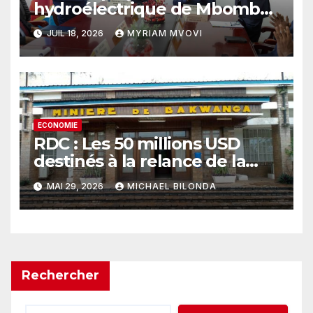
hydroélectrique de Mbombo
franchit une étape décisive
JUIL 18, 2026
MYRIAM MVOVI
pour électrifier le Kasaï-
Central
ECONOMIE
RDC : Les 50 millions USD
destinés à la relance de la
MIBA conditionnés à un audit
MAI 29, 2026
MICHAEL BILONDA
préalable
Rechercher