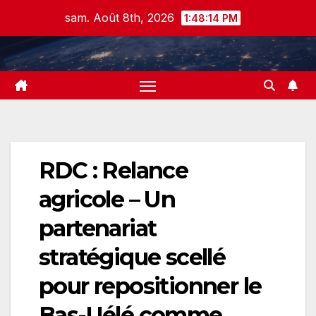
Skip
sam. Août 8th, 2026
1:48:15 PM
to
content
RDC : Relance
agricole – Un
partenariat
stratégique scellé
pour repositionner le
Bas-Uélé comme