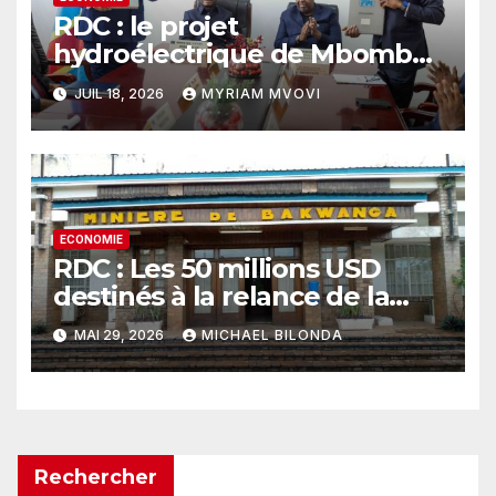
RDC : le projet
hydroélectrique de Mbombo
franchit une étape décisive
JUIL 18, 2026
MYRIAM MVOVI
pour électrifier le Kasaï-
Central
ECONOMIE
RDC : Les 50 millions USD
destinés à la relance de la
MIBA conditionnés à un audit
MAI 29, 2026
MICHAEL BILONDA
préalable
Rechercher