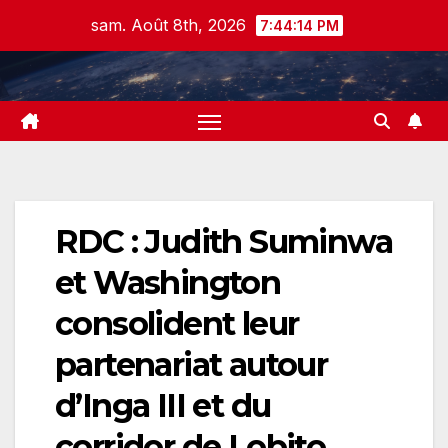
Skip
sam. Août 8th, 2026
7:44:15 PM
to
content
RDC : Judith Suminwa
et Washington
consolident leur
partenariat autour
d’Inga III et du
corridor de Lobito