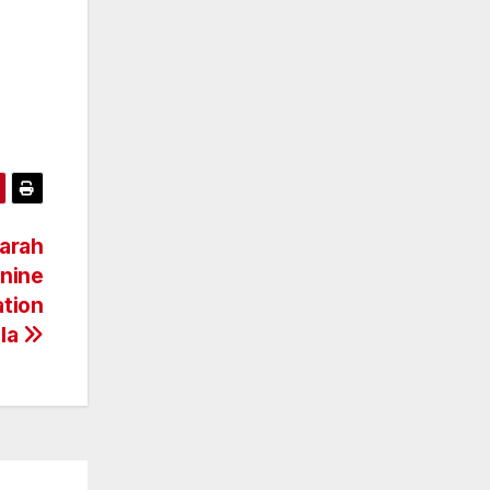
arah
inine
ation
ala