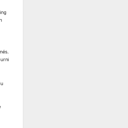
ing
n
nés.
ourni
du
e