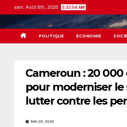
Skip
sam. Août 8th, 2026
5:32:55 AM
to
content
POLITIQUE
ECONOMIE
SOCI
Cameroun : 20 000 
pour moderniser le s
lutter contre les pe
MAI 29, 2026