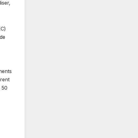
iser,
EC)
 de
ments
urent
e 50