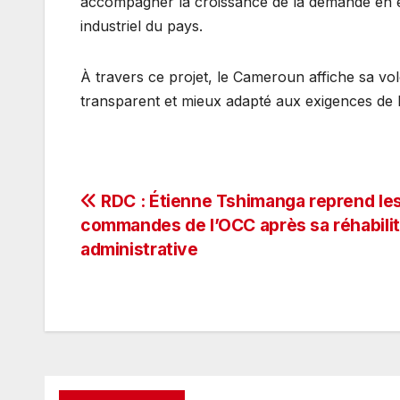
accompagner la croissance de la demande en éle
industriel du pays.
À travers ce projet, le Cameroun affiche sa vo
transparent et mieux adapté aux exigences de
Navigation
RDC : Étienne Tshimanga reprend le
commandes de l’OCC après sa réhabilit
de
administrative
l’article