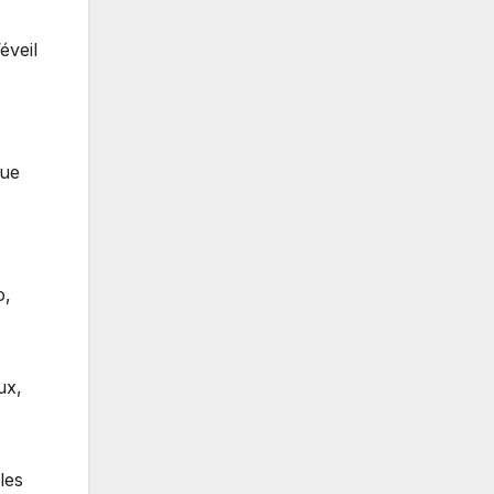
éveil
que
o,
ux,
les