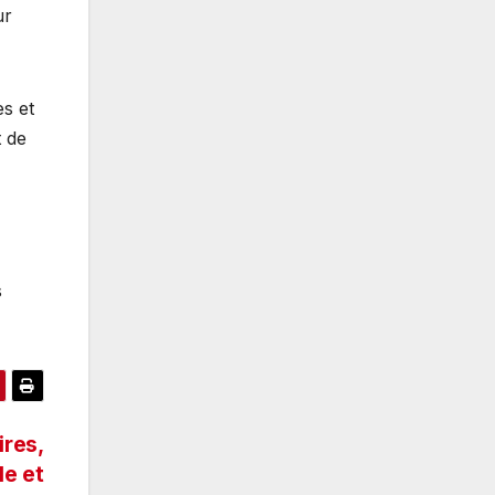
ur
s et
t de
s
ires,
le et