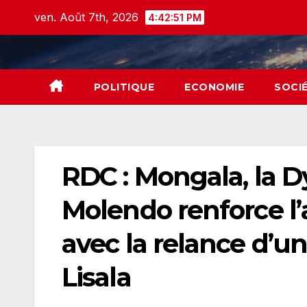
Skip
ven. Août 7th, 2026
4:42:52 PM
to
content
POLITIQUE
ECONOMIE
SOCI
RDC : Mongala, la
Molendo renforce l
avec la relance d’un
Lisala