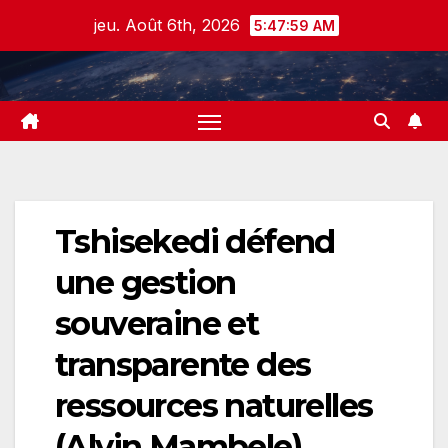
Skip
jeu. Août 6th, 2026
5:47:59 AM
to
content
Tshisekedi défend
une gestion
souveraine et
transparente des
ressources naturelles
(Alvin Mambele)