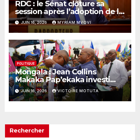
RDC : le Sénat clôture sa
session après l’adoption de la
loi sur le référendum
JUIN 16, 2026
MYRIAM MVOVI
POLITIQUE
Mongala : Jean Collins
Makaka Pap’ekaka investi
président du Conseil
JUIN 16, 2026
VICTOIRE MOTUTA
provincial de l’Union sacrée
Rechercher