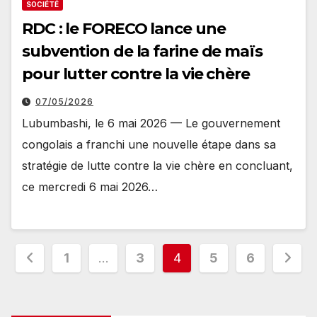
SOCIÉTÉ
RDC : le FORECO lance une
subvention de la farine de maïs
pour lutter contre la vie chère
07/05/2026
Lubumbashi, le 6 mai 2026 — Le gouvernement
congolais a franchi une nouvelle étape dans sa
stratégie de lutte contre la vie chère en concluant,
ce mercredi 6 mai 2026…
Pagination
1
…
3
4
5
6
des
publications